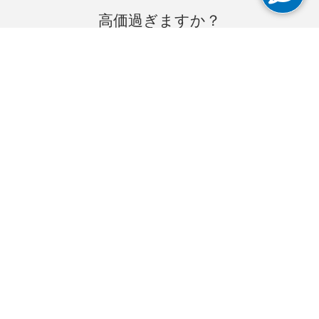
高価過ぎますか？
当社は競争力に長け、高速で、信
頼性の高い企業インターネットを
提供します。
インターネット
インターネット専用回線