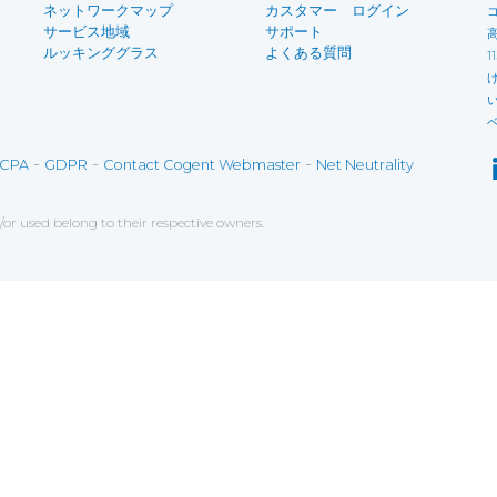
ネットワークマップ
カスタマー ログイン
サービス地域
サポート
ルッキンググラス
よくある質問
-
-
-
CPA
GDPR
Contact Cogent Webmaster
Net Neutrality
r used belong to their respective owners.
ce on our website. If you decline the use of cookies, 
 data to measure the effectiveness of a website and t
tures when navigating on the website, this can includ