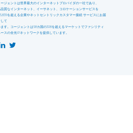
コージェントは世界最大のインターネットプロバイダの一社であり、
高品質なインターネット、イーサネット、コロケーションサービスを
115,839を超える企業やネットセントリックカスタマー接続 サービスにお届
けして
います。コージェントは58カ国の308を超えるマーケットでファシリティ
ベースの全光IPネットワークを提供しています。
this website may not function as expected.
Read more
o understand how it works.
e social sharing.