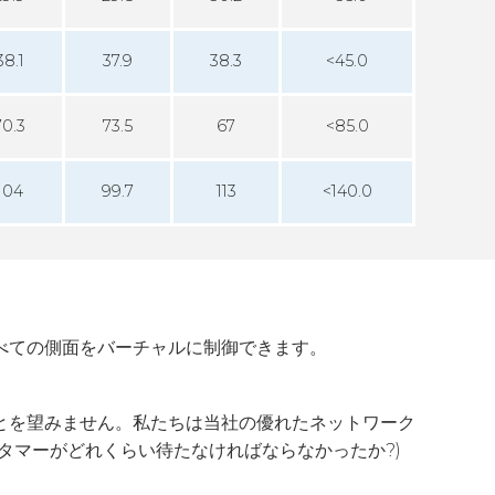
38.1
37.9
38.3
<45.0
70.3
73.5
67
<85.0
104
99.7
113
<140.0
べての側面をバーチャルに制御できます。
とを望みません。私たちは当社の優れたネットワーク
タマーがどれくらい待たなければならなかったか?)