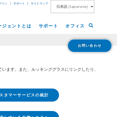
|
|
グイン
サポート
サイトマップ
ージェントとは
サポート
オフィス
お問い合わせ
アメリカ大陸
リリース
ヨーロッパ等
ています。また、ルッキンググラスにリンクしたり、
ト
アジア
ング
 Blog
報道
スタマーサービスの統計
loud Connect for AWS
報
loud Connect for Azure
Financials