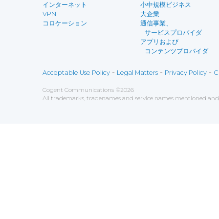
インターネット
小中規模ビジネス
VPN
大企業
コロケーション
通信事業、
サービスプロバイダ
アプリおよび
コンテンツプロバイダ
-
-
-
Acceptable Use Policy
Legal Matters
Privacy Policy
C
Cogent Communications
©
2026
All trademarks, tradenames and service names mentioned and/o
Save
Cookies user preferences
We use cookies to ensure you to get the best experien
Analytics
Accept all
Decline all
Tools used to analyze the
Google Analytics
Functional
Accept
Decline
Tools used to give you more fea