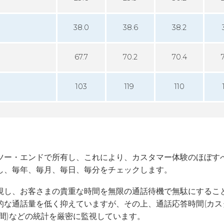
38.0
38.6
38.2
67.7
70.2
70.4
103
119
110
ツー・エンドで所有し、これにより、カスタマー体験のほぼす
し、毎年、毎月、毎日、毎分をチェックします。
視し、お客さまの貴重な時間を無限の通話待機で無駄にするこ
な通話量を低く抑えていますが、その上、通話応答時間(カス
間)などの統計を厳密に監視しています。