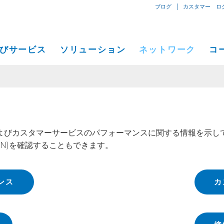
|
ブログ
カスタマー ロ
びサービス
ソリューション
ネットワーク
コ
専用線型インターネット専用接続
小中規模ビジネス向けソリューション
ネットワークマップ
概要
IPトランジット
イーサネット
プライベートネットワーク）
大企業向けソリューション
サービス地域
プレス
よびカスタマーサービスのパフォーマンスに関する情報を示し
Global Peer Connect
MPLS IP-VPN
コージェントデータセンター
通信事業、サービスプロバイダー向けソリューション
パフォーマンス、ツール
イベン
ASN)を確認することもできます。
SD-WAN
ユーティリティーコンピューティ
アプリおよびコンテンツプロバイダー向けソリューション
コージェント接続拠点ビル
Cogent
導入事例
コージェントデータセンター
プレス
ンス
カ
C
Cloud Connect Solutions
一般通信事業者データセンター
採用情
C
IR情報