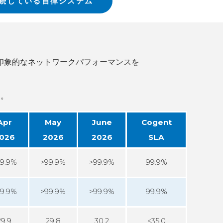
続している自律システム
loud Connect for Google Cloud
Governance
Our People
任
Resources
Our Environment
Information Request
Our Network
印象的なネットワークパフォーマンスを
す。
Apr
May
June
Cogent
026
2026
2026
SLA
9.9%
>99.9%
>99.9%
99.9%
9.9%
>99.9%
>99.9%
99.9%
29.9
29.8
30.2
<35.0