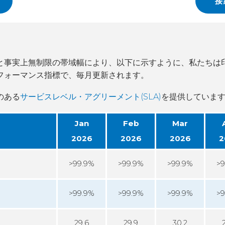
接
C
企業責
と事実上無制限の帯域幅により、以下に示すように、私たちは
フォーマンス指標で、毎月更新されます。
のある
サービスレベル・アグリーメント(SLA)
を提供していま
Jan
Feb
Mar
2026
2026
2026
2
>99.9%
>99.9%
>99.9%
>9
>99.9%
>99.9%
>99.9%
>9
29.6
29.9
30.2