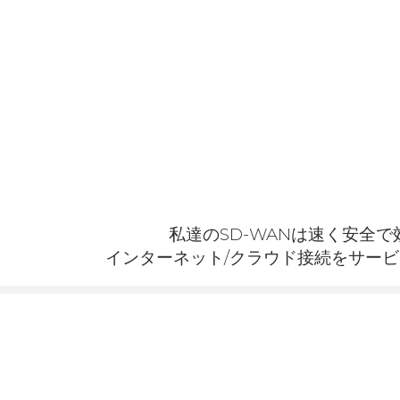
私達のSD-WANは速く安全
インターネット/クラウド接続をサー
アプリケーション
マルチサイトWAN接続
迅速：
８５％の回線速度－他のソリューショ