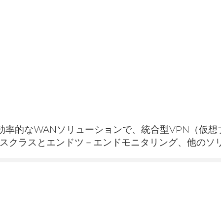
で効率的なWANソリューションで、統合型VPN（仮
ビスクラスとエンドツ－エンドモニタリング、他のソ
デリバリー
光ファイバー専用
ンとは異なる
3,627+ コージェン