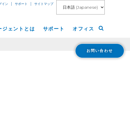
|
|
グイン
サポート
サイトマップ
ージェントとは
サポート
オフィス
お問い合わせ
アメリカ大陸
リリース
ヨーロッパ等
ト
アジア
ング
 Blog
報道
loud Connect for AWS
報
loud Connect for Azure
Financials