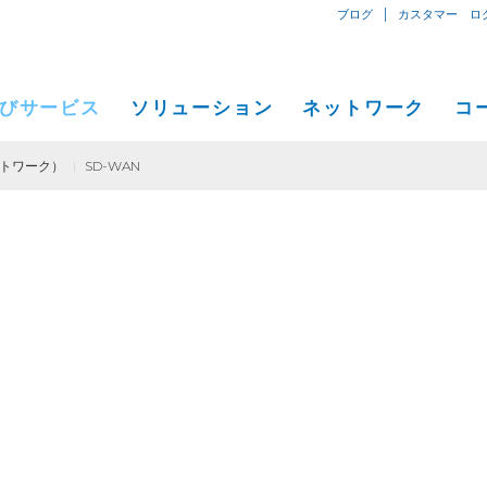
|
ブログ
カスタマー ロ
びサービス
ソリューション
ネットワーク
コ
ットワーク）
|
SD-WAN
専用線型インターネット専用接続
小中規模ビジネス向けソリューション
ネットワークマップ
概要
IPトランジット
イーサネット
プライベートネットワーク）
大企業向けソリューション
サービス地域
プレス
Global Peer Connect
MPLS IP-VPN
コージェントデータセンター
通信事業、サービスプロバイダー向けソリューション
パフォーマンス、ツール
イベン
SD-WAN
ユーティリティーコンピューティ
アプリおよびコンテンツプロバイダー向けソリューション
コージェント接続拠点ビル
Cogent
導入事例
コージェントデータセンター
プレス
C
Cloud Connect Solutions
一般通信事業者データセンター
採用情
C
IR情報