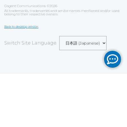
Cogent Communications
©
2026
All trademarks, tradenames and service names mentioned and/or used
belong to their respective owners.
Back to desktop version
Switch Site Language
Save
Cookies user preferences
We use cookies to ensure you to get the best
experience on our website. If you decline the use of
cookies, this website may not function as expected.
Analytics
Accept all
Decline all
Read more
Tools used
to analyze