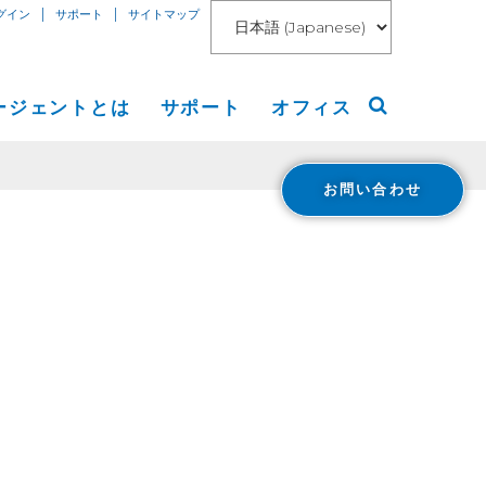
|
|
グイン
サポート
サイトマップ
ージェントとは
サポート
オフィス
お問い合わせ
アメリカ大陸
リリース
ヨーロッパ等
ト
アジア
ング
 Blog
報道
loud Connect for AWS
報
loud Connect for Azure
Financials