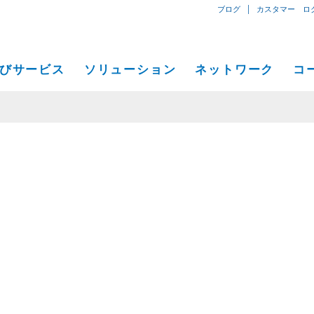
|
ブログ
カスタマー ロ
びサービス
ソリューション
ネットワーク
コ
専用線型インターネット専用接続
小中規模ビジネス向けソリューション
ネットワークマップ
概要
IPトランジット
イーサネット
プライベートネットワーク）
大企業向けソリューション
サービス地域
プレス
Global Peer Connect
MPLS IP-VPN
コージェントデータセンター
通信事業、サービスプロバイダー向けソリューション
パフォーマンス、ツール
イベン
SD-WAN
ユーティリティーコンピューティ
アプリおよびコンテンツプロバイダー向けソリューション
コージェント接続拠点ビル
Cogent
導入事例
コージェントデータセンター
プレス
C
Cloud Connect Solutions
一般通信事業者データセンター
採用情
C
IR情報