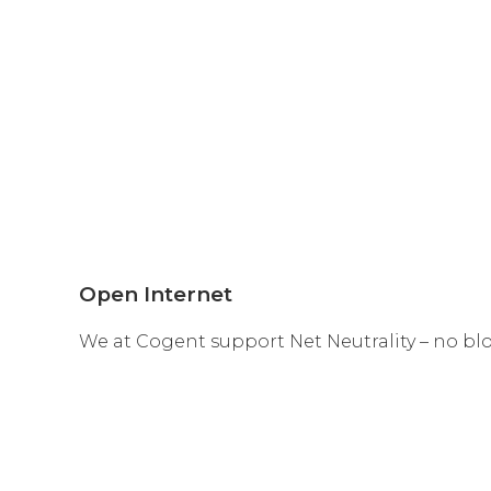
Open Internet
We at Cogent support Net Neutrality – no blocki
Internet, and free flowing interconnection 
enforcing Net Neutrality. We think that is bad
Since 2013, we have spent over $14 million su
It is Cogent's belief that both the customer