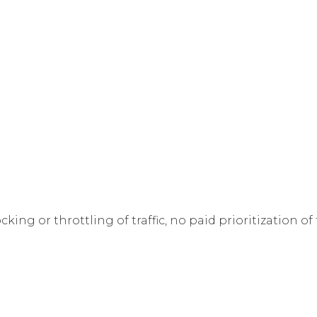
ng or throttling of traffic, no paid prioritization of tr
among Internet providers. Recently, the Federal Comm
 for Internet users and for the Internet.
pporting net neutrality.
 and the Internet as a whole are best served if the ap