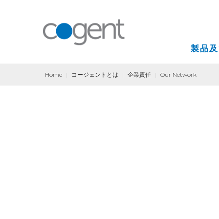
製品及
Home
|
コージェントとは
|
企業責任
|
Our Network
インターネット
VPN(バーチャル
コロケーション