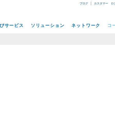
|
ブログ
カスタマー ロ
びサービス
ソリューション
ネットワーク
コ
専用線型インターネット専用接続
小中規模ビジネス向けソリューション
ネットワークマップ
概要
IPトランジット
イーサネット
プライベートネットワーク）
大企業向けソリューション
サービス地域
プレス
Global Peer Connect
MPLS IP-VPN
コージェントデータセンター
通信事業、サービスプロバイダー向けソリューション
パフォーマンス、ツール
イベン
SD-WAN
ユーティリティーコンピューティ
アプリおよびコンテンツプロバイダー向けソリューション
コージェント接続拠点ビル
Cogent
導入事例
コージェントデータセンター
プレス
C
Cloud Connect Solutions
一般通信事業者データセンター
採用情
C
IR情報