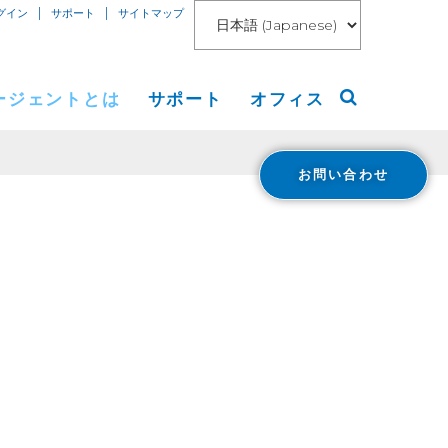
|
|
グイン
サポート
サイトマップ
ージェントとは
サポート
オフィス
お問い合わせ
アメリカ大陸
リリース
ヨーロッパ等
ト
アジア
ング
 Blog
報道
loud Connect for AWS
報
loud Connect for Azure
Financials