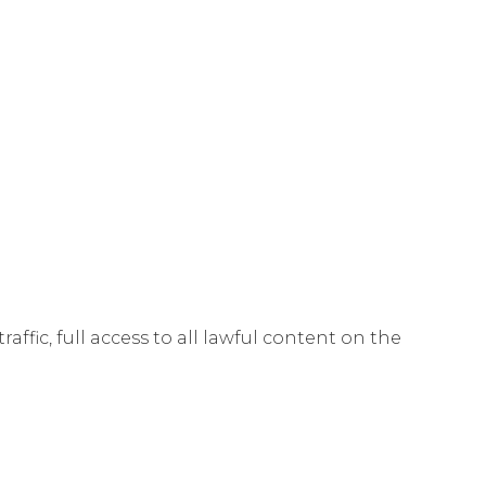
affic, full access to all lawful content on the
unications Commission rescinded its rules
plication layer remains independent from the