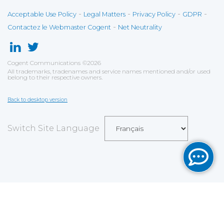
-
-
-
-
Acceptable Use Policy
Legal Matters
Privacy Policy
GDPR
-
Contactez le Webmaster Cogent
Net Neutrality
Cogent Communications
©
2026
All trademarks, tradenames and service names mentioned and/or used
belong to their respective owners.
Back to desktop version
Switch Site Language
Sauvegarder
Choix utilisateur pour les Cookies
Nous utilisons des cookies afin de vous proposer les