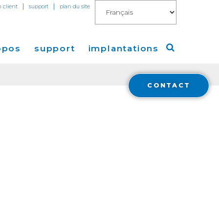
|
|
n client
support
plan du site
opos
support
implantations
CONTACT
Cogent
Amérique
de Presse
Europe
Asie
a
Financials
stisseurs
Cloud Connect for AWS