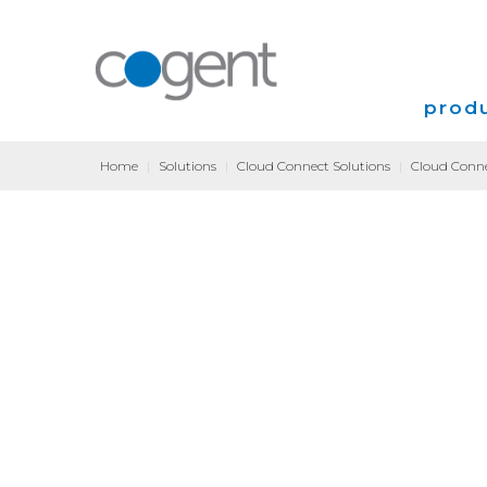
produ
Home
|
Solutions
|
Cloud Connect Solutions
|
Cloud Conne
Intern
VPN
Coloca
Transp