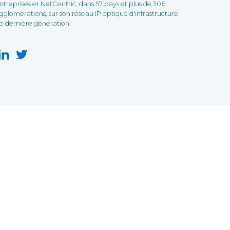
ntreprises et NetCentric, dans 57 pays et plus de 306
gglomérations, sur son réseau IP optique d'infrastructure
e dernière génération.
n de ces cookies, le site web pourrait ne pas
En savoir plus
ité du site internet afin de
la peut inclure des fonctions de réseaux sociaux.