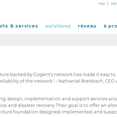
|
blog
logi
its & services
solutions
réseau
à pr
Accès Internet Dédié
et
Solutions pour Petites et Moyennes
Carte Réseau
A Propos de 
Entreprises
Transit IP
Services Ethernet
Points de Présence
Communiqués 
Solutions pour Entreprises
Global Peer Connect
MPLS IP-VPN
Data Centers Cogent
tion
Performance & Outils
Evènements
cture backed by Cogent's network has made it easy to 
Solutions pour Opérateurs et Fournisseurs de
SD-WAN
Utility Computing
Longueurs d’onde optiques
liability of the network." - Nathaniel Breitbach, CEO
ort
Services
Immeubles Connectés Cogent
Cogent Blog
Solutions pour Fournisseurs de Contenu et
Data Centers Cogent
Dans les Médi
d'Applications
ing, design, implementation and support services ar
Data Centers Neutres
Emploi
ice, and disaster recovery. Their goal is to offer an alt
Témoignages
astructure foundation designed, implemented, and sup
Relations Inve