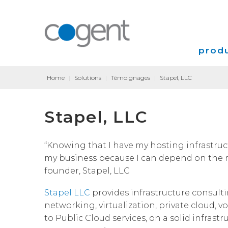
produ
Home
|
Solutions
|
Témoignages
|
Stapel, LLC
Intern
Stapel, LLC
VPN
Coloca
“Knowing that I have my hosting infrastru
my business because I can depend on the re
Transp
founder, Stapel, LLC
Stapel LLC
provides infrastructure consult
networking, virtualization, private cloud, vo
to Public Cloud services, on a solid infr