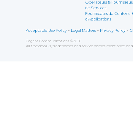
Opérateurs & Fournisseur
de Services
Fournisseurs de Contenu 
d'Applications
-
-
-
Acceptable Use Policy
Legal Matters
Privacy Policy
G
Cogent Communications
©
2026
All trademarks, tradenames and service names mentioned and/o
Sauvegarder
Choix utilisateur pour les Cookies
Nous utilisons des cookies afin de vous proposer les mei
fonctionner correctement.
Analytics
Tout accepter
Tout décliner
Outils utilisés pour
comprendre son f
Google Analytics
Functional
Accepter
Décliner
Outils utilisés pour vous app