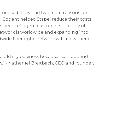
Governance
Our People
 d'Entreprise
Cloud Connect for Azure
 promised. They had two main reasons for
Resources
Our Environment
ns, Cogent helped Stapel reduce their costs
Cloud Connect for Google Cloud
as been a Cogent customer since July of
Information Request
Our Network
s network is worldwide and expanding into
Reports
dwide fiber optic network will allow them
 build my business because I can depend
ow.” - Nathaniel Breitbach, CEO and founder,