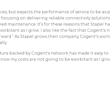
Cloud Connect Solutions
Responsabilité
vices, but expects the performance of service to be as
By focusing on delivering reliable connectivity solutio
ed maintenance. It’s for these reasons that Stapel h
exorbitant as I grow. I also like the fact that Cogent'
rward.” As Stapel grows their company, Cogent’s worl
lly.
cture backed by Cogent's network has made it easy to
 I know my costs are not going to be exorbitant as I gr