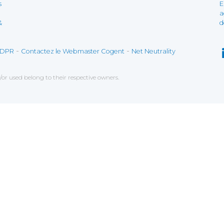
s
E
a
&
d
-
-
DPR
Contactez le Webmaster Cogent
Net Neutrality
r used belong to their respective owners.
lleurs services possibles. Si vous déclinez l'utilisatio
 analyser les données de navigation et mesurer l'efficac
onctionnement.
orter des fonctionnalités lores de votre navigation, ce